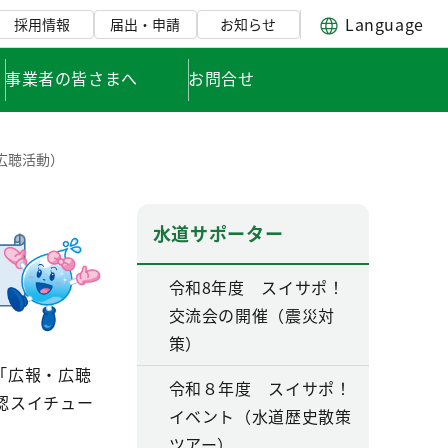
Language
採用情報
届出・申請
お知らせ
事業者の皆さまへ
お問合せ
広聴活動）
水道サポーター
令和8年度 スイサポ！
交流会の開催（震災対
策）
「広報・広聴
令和８年度 スイサポ！
認スイチュー
イベント（水道歴史散策
ツアー）