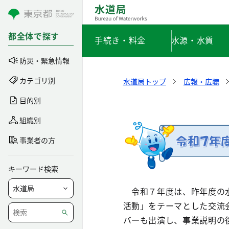
コンテンツにスキップ
都全体で探す
手続き・料金
水源・水質
防災・緊急情報
カテゴリ別
水道局トップ
広報・広聴
目的別
組織別
事業者の方
キーワード検索
令和７年度は、昨年度の水
活動」をテーマとした交流
バ―も出演し、事業説明の