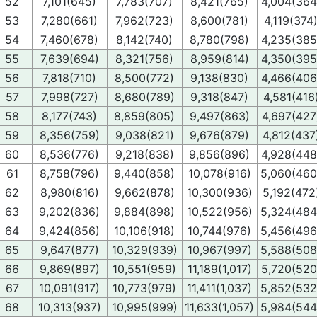
52
7,101(645)
7,783(707)
8,421(765)
4,004(364
53
7,280(661)
7,962(723)
8,600(781)
4,119(374
54
7,460(678)
8,142(740)
8,780(798)
4,235(385
55
7,639(694)
8,321(756)
8,959(814)
4,350(395
56
7,818(710)
8,500(772)
9,138(830)
4,466(406
57
7,998(727)
8,680(789)
9,318(847)
4,581(416
58
8,177(743)
8,859(805)
9,497(863)
4,697(427
59
8,356(759)
9,038(821)
9,676(879)
4,812(437
60
8,536(776)
9,218(838)
9,856(896)
4,928(448
61
8,758(796)
9,440(858)
10,078(916)
5,060(460
62
8,980(816)
9,662(878)
10,300(936)
5,192(472
63
9,202(836)
9,884(898)
10,522(956)
5,324(484
64
9,424(856)
10,106(918)
10,744(976)
5,456(496
65
9,647(877)
10,329(939)
10,967(997)
5,588(508
66
9,869(897)
10,551(959)
11,189(1,017)
5,720(520
67
10,091(917)
10,773(979)
11,411(1,037)
5,852(532
68
10,313(937)
10,995(999)
11,633(1,057)
5,984(544