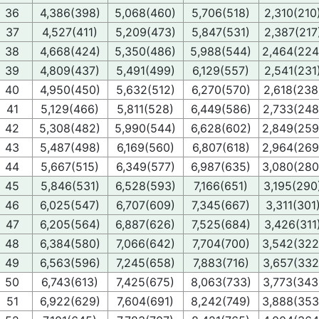
36
4,386(398)
5,068(460)
5,706(518)
2,310(210
37
4,527(411)
5,209(473)
5,847(531)
2,387(217
38
4,668(424)
5,350(486)
5,988(544)
2,464(224
39
4,809(437)
5,491(499)
6,129(557)
2,541(231
40
4,950(450)
5,632(512)
6,270(570)
2,618(238
41
5,129(466)
5,811(528)
6,449(586)
2,733(248
42
5,308(482)
5,990(544)
6,628(602)
2,849(259
43
5,487(498)
6,169(560)
6,807(618)
2,964(269
44
5,667(515)
6,349(577)
6,987(635)
3,080(280
45
5,846(531)
6,528(593)
7,166(651)
3,195(290
46
6,025(547)
6,707(609)
7,345(667)
3,311(301
47
6,205(564)
6,887(626)
7,525(684)
3,426(311
48
6,384(580)
7,066(642)
7,704(700)
3,542(322
49
6,563(596)
7,245(658)
7,883(716)
3,657(332
50
6,743(613)
7,425(675)
8,063(733)
3,773(343
51
6,922(629)
7,604(691)
8,242(749)
3,888(353