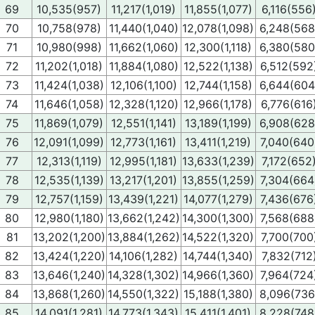
69
10,535(957)
11,217(1,019)
11,855(1,077)
6,116(556
70
10,758(978)
11,440(1,040)
12,078(1,098)
6,248(568
71
10,980(998)
11,662(1,060)
12,300(1,118)
6,380(580
72
11,202(1,018)
11,884(1,080)
12,522(1,138)
6,512(592
73
11,424(1,038)
12,106(1,100)
12,744(1,158)
6,644(604
74
11,646(1,058)
12,328(1,120)
12,966(1,178)
6,776(616
75
11,869(1,079)
12,551(1,141)
13,189(1,199)
6,908(628
76
12,091(1,099)
12,773(1,161)
13,411(1,219)
7,040(640
77
12,313(1,119)
12,995(1,181)
13,633(1,239)
7,172(652
78
12,535(1,139)
13,217(1,201)
13,855(1,259)
7,304(664
79
12,757(1,159)
13,439(1,221)
14,077(1,279)
7,436(676
80
12,980(1,180)
13,662(1,242)
14,300(1,300)
7,568(688
81
13,202(1,200)
13,884(1,262)
14,522(1,320)
7,700(700
82
13,424(1,220)
14,106(1,282)
14,744(1,340)
7,832(712
83
13,646(1,240)
14,328(1,302)
14,966(1,360)
7,964(724
84
13,868(1,260)
14,550(1,322)
15,188(1,380)
8,096(736
85
14,091(1,281)
14,773(1,343)
15,411(1,401)
8,228(748