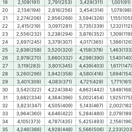
19
2,109(191)
2,791(253)
3,429(311)
1,001(91)
20
2,134(194)
2,816(256)
3,454(314)
1,078(98)
21
2,274(206)
2,956(268)
3,594(326)
1,155(105
22
2,415(219)
3,097(281)
3,735(339)
1,232(112
23
2,556(232)
3,238(294)
3,876(352)
1,309(119
24
2,697(245)
3,379(307)
4,017(365)
1,386(126
25
2,838(258)
3,520(320)
4,158(378)
1,463(133
26
2,978(270)
3,660(332)
4,298(390)
1,540(140
27
3,119(283)
3,801(345)
4,439(403)
1,617(147)
28
3,260(296)
3,942(358)
4,580(416)
1,694(154
29
3,401(309)
4,083(371)
4,721(429)
1,771(161)
30
3,542(322)
4,224(384)
4,862(442)
1,848(168
31
3,682(334)
4,364(396)
5,002(454)
1,925(175
32
3,823(347)
4,505(409)
5,143(467)
2,002(182
33
3,964(360)
4,646(422)
5,284(480)
2,079(189
34
4,105(373)
4,787(435)
5,425(493)
2,156(196
35
4,246(386)
4,928(448)
5,566(506)
2,233(203