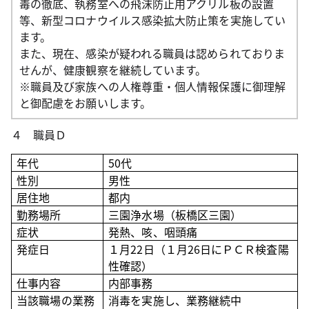
毒の徹底、執務室への飛沫防止用アクリル板の設置
等、新型コロナウイルス感染拡大防止策を実施してい
ます。
また、現在、感染が疑われる職員は認められておりま
せんが、健康観察を継続しています。
※職員及び家族への人権尊重・個人情報保護に御理解
と御配慮をお願いします。
４ 職員Ｄ
年代
50代
性別
男性
居住地
都内
勤務場所
三園浄水場（板橋区三園
）
症状
発熱、咳、咽頭痛
発症日
１月22日（１月26日にＰＣＲ検査陽
性確認）
仕事内容
内部事務
当該職場の業務
消毒を実施し、業務継続中