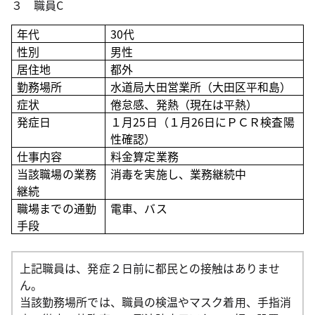
３ 職員C
年代
30
代
性別
男性
居住地
都外
勤務場所
水道局大田営業所（大田区平和島
）
症状
倦怠感、発熱（現在は平熱）
発症日
１月25日（１月26日にＰＣＲ検査陽
性確認）
仕事内容
料金算定業務
当該職場の業務
消毒を実施し、業務継続中
継続
職場までの通勤
電車、バス
手段
上記職員は、発症２日前に都民との接触はありませ
ん。
当該勤務場所では、職員の検温やマスク着用、手指消