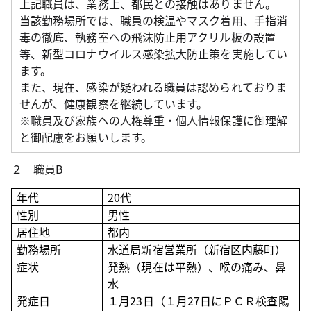
上記職員は、業務上、都民との接触はありません。
当該勤務場所では、職員の検温やマスク着用、手指消
毒の徹底、執務室への飛沫防止用アクリル板の設置
等、新型コロナウイルス感染拡大防止策を実施してい
ます。
また、現在、感染が疑われる職員は認められておりま
せんが、健康観察を継続しています。
※職員及び家族への人権尊重・個人情報保護に御理解
と御配慮をお願いします。
２ 職員B
年代
20
代
性別
男性
居住地
都内
勤務場所
水道局新宿営業所（新宿区内藤町）
症状
発熱（現在は平熱）、喉の痛み、鼻
水
発症日
１月23日（１月27日にＰＣＲ検査陽