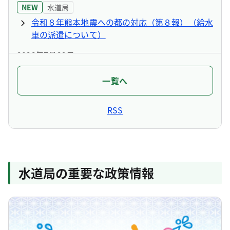
NEW
水道局
令和８年熊本地震への都の対応（第８報）（給水
車の派遣について）
2026年7月29日
NEW
水道局
一覧へ
水道管の漏水事故について（第三報）
2026年7月28日
RSS
NEW
水道局
水道管の漏水事故について（第二報）
NEW
水道局
水道管の漏水事故について（第一報）
水道局の重要な政策情報
2026年7月24日
NEW
水道局
令和８年度多摩川水系上下流交流会の参加者を募