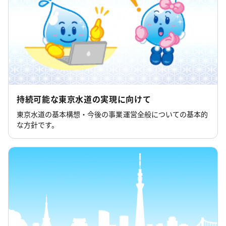
集します ～いつも飲んでいる水道水の“はじま
り”を知りたくないですか？～
2026年7月21日
NEW
水道局
東京水道～企業の森（ネーミングライツ）新規参
画企業を募集します
2026年7月19日
持続可能な東京水道の実現に向けて
NEW
水道局
東京水道の基本構想・今後の事業運営全般についての基本的
荒廃渓流復旧工事における死亡事故について
な方針です。
2026年7月10日
NEW
水道局
「夏休み水のふるさと体験会」の参加者を募集し
ます