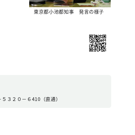
東京都小池都知事 発言の様子
５３２０－６410（直通）