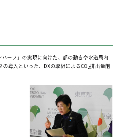
ボンハーフ」の実現に向けた、都の動きや水道局内
の導入といった、DXの取組によるCO
排出量削
2