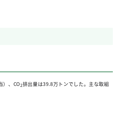
当）、CO
排出量は39.8万トンでした。主な取組
2