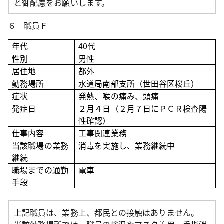
と御配慮をお願いします。
６ 職員Ｆ
年代
4
0
代
性別
男性
居住地
都外
勤務場所
水道局南部支所（世田谷区桜丘
）
症状
発熱、喉の痛み、頭痛
発症日
２月４日（２月７日にＰＣＲ検査陽
性確認）
仕事内容
工事関連業務
当該職場の業務
消毒を実施し、業務継続中
継続
職場までの通勤
電車
手段
上記職員は、業務上、都民との接触はありません。