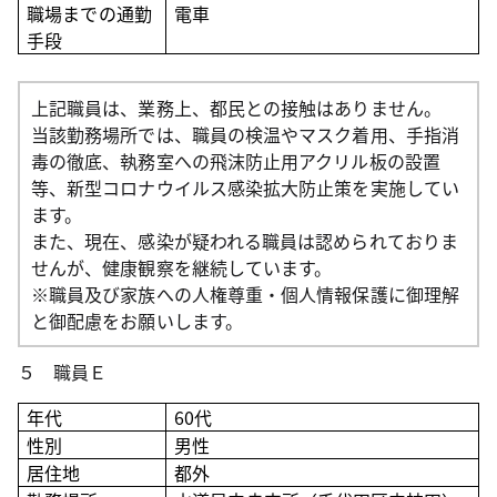
職場までの通勤
電車
手段
上記職員は、業務上、都民との接触はありません。
当該勤務場所では、職員の検温やマスク着用、手指消
毒の徹底、執務室への飛沫防止用アクリル板の設置
等、新型コロナウイルス感染拡大防止策を実施してい
ます。
また、現在、感染が疑われる職員は認められておりま
せんが、健康観察を継続しています。
※職員及び家族への人権尊重・個人情報保護に御理解
と御配慮をお願いします。
５ 職員Ｅ
年代
60
代
性別
男性
居住地
都外