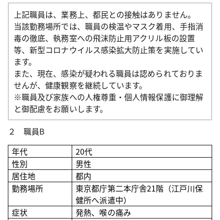
上記職員は、業務上、都民との接触はありません。
当該勤務場所では、職員の検温やマスク着用、手指消
毒の徹底、執務室への飛沫防止用アクリル板の設置
等、新型コロナウイルス感染拡大防止策を実施してい
ます。
また、現在、感染が疑われる職員は認められておりま
せんが、健康観察を継続しています。
※職員及び家族への人権尊重・個人情報保護に御理解
と御配慮をお願いします。
２ 職員B
年代
20
代
性別
男性
居住地
都内
勤務場所
東京都庁第二本庁舎21階（江戸川保
健所へ派遣中）
症状
発熱、喉の痛み