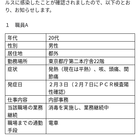
ルスに感染したことが確認されましたので、以下のとお
り、お知らせします。
１ 職員A
年代
20代
性別
男性
居住地
都外
勤務場所
東京都庁第二本庁舎22階
症状
発熱（現在は平熱）、咳、頭痛、関
節痛
発症日
２月３日（２月７日にＰＣＲ
検査陽
性確認）
仕事内容
内部事務
当該職場の業務
消毒を実施し、業務継続中
継続
職場までの通勤
電車
手段