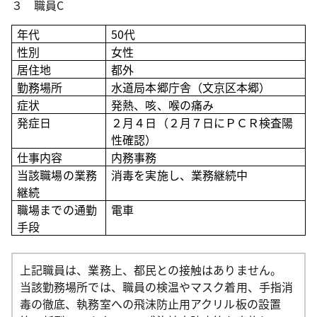
３ 職員C
年代
50
代
性別
女性
居住地
都外
勤務場所
水道局本郷庁舎（文京区本郷）
症状
発熱、咳、喉の痛み
発症日
２月４日（２月７日にＰＣＲ検査陽
性確認）
仕事内容
内務事務
当該職場の業務
消毒を実施し、業務継続中
継続
職場までの通勤
電車
手段
上記職員は、業務上、都民との接触はありません。
当該勤務場所では、職員の検温やマスク着用、手指消
毒の徹底、執務室への飛沫防止用アクリル板の設置