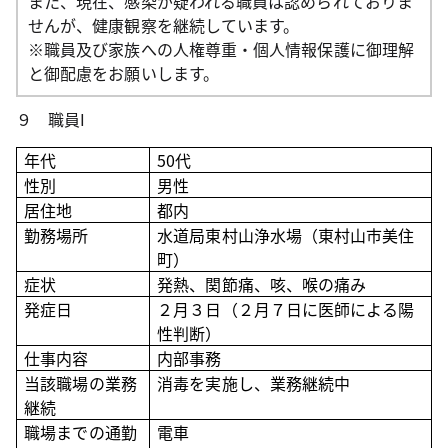
また、現在、感染が疑われる職員は認められておりま
せんが、健康観察を継続しています。
※職員及び家族への人権尊重・個人情報保護に御理解
と御配慮をお願いします。
９ 職員I
年代
50
代
性別
男性
居住地
都内
勤務場所
水道局東村山浄水場（東村山市美住
町）
症状
発熱、関節痛、咳、喉の痛み
発症日
２月３日（２月７日に医師による陽
性判断）
仕事内容
内部事務
当該職場の業務
消毒を実施し、業務継続中
継続
職場までの通勤
電車