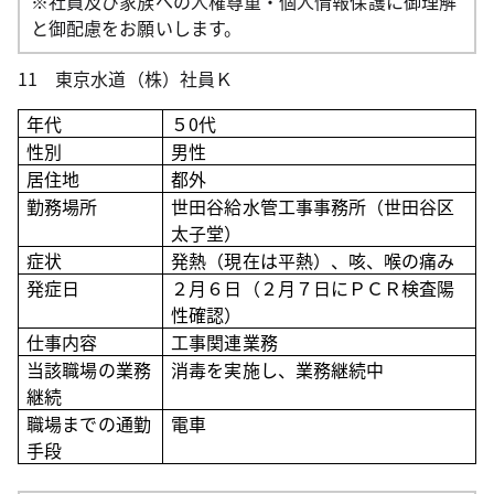
※社員及び家族への人権尊重・個人情報保護に御理解
と御配慮をお願いします。
11 東京水道（株）社員Ｋ
年代
５0
代
性別
男性
居住地
都外
勤務場所
世田谷給水管工事事務所（世田谷区
太子堂）
症状
発熱（現在は平熱）、咳、喉の痛み
発症日
２月６日（２月７日にＰＣＲ検査陽
性確認）
仕事内容
工事関連業務
当該職場の業務
消毒を実施し、業務継続中
継続
職場までの通勤
電車
手段