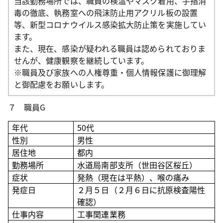
当該勤務場所では、職員の検温やマスク着用、手指消
毒の徹底、執務室への飛沫防止用アクリル板の設置
等、新型コロナウイルス感染拡大防止策を実施してい
ます。
また、現在、感染が疑われる職員は認められておりま
せんが、健康観察を継続しています。
※職員及び家族への人権尊重・個人情報保護に御理解
と御配慮をお願いします。
７ 職員G
年代
50
代
性別
男性
居住地
都内
勤務場所
水道局南部支所（世田谷区桜丘）
症状
発熱（現在は平熱）、喉の痛み
発症日
２月５日（２月６日に抗原検査陽性
確認）
仕事内容
工事関連業務