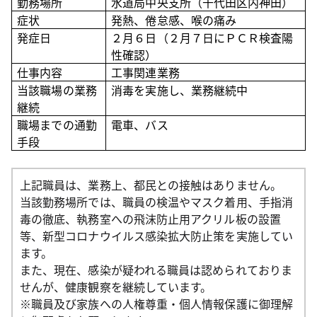
勤務場所
水道局中央支所（千代田区内神田）
症状
発熱、倦怠感、喉の痛み
発症日
２月６日（２月７日にＰＣＲ検査陽
性確認）
仕事内容
工事関連業務
当該職場の業務
消毒を実施し、業務継続中
継続
職場までの通勤
電車、バス
手段
上記職員は、業務上、都民との接触はありません。
当該勤務場所では、職員の検温やマスク着用、手指消
毒の徹底、執務室への飛沫防止用アクリル板の設置
等、新型コロナウイルス感染拡大防止策を実施してい
ます。
また、現在、感染が疑われる職員は認められておりま
せんが、健康観察を継続しています。
※職員及び家族への人権尊重・個人情報保護に御理解