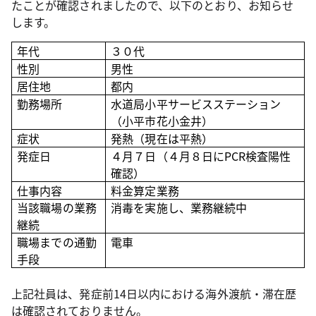
たことが確認されましたので、以下のとおり、お知らせ
します。
年代
３０代
性別
男性
居住地
都内
勤務場所
水道局小平サービスステーション
（小平市花小金井）
症状
発熱（現在は平熱）
発症日
４月７日（４月８日にPCR検査陽性
確認）
仕事内容
料金算定業務
当該職場の業務
消毒を実施し、業務継続中
継続
職場までの通勤
電車
手段
上記社員は、発症前14日以内における海外渡航・滞在歴
は確認されておりません。