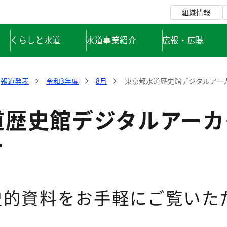
組織情報
くらしと水道
水道事業紹介
広報・広聴
報道発表
令和3年度
8月
東京都水道歴史館デジタルアー
道歴史館デジタルアーカ
て
史的資料をお手軽にご覧いた