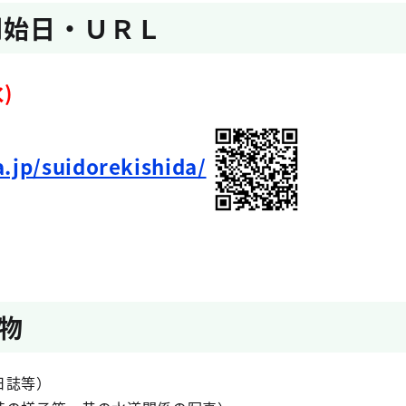
開始日・ＵＲＬ
)
.jp/suidorekishida/
物
日誌等）