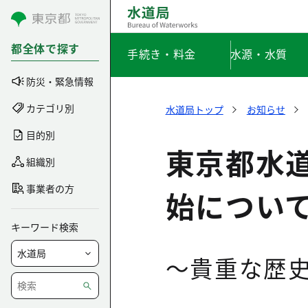
コンテンツにスキップ
都全体で探す
手続き・料金
水源・水質
防災・緊急情報
カテゴリ別
水道局トップ
お知らせ
目的別
東京都水
組織別
事業者の方
始につい
キーワード検索
～貴重な歴