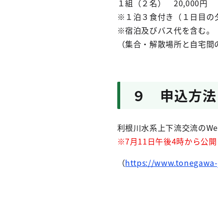
１組（２名） 20,000円
※１泊３食付き（１日目の
※宿泊及びバス代を含む。
（集合・解散場所と自宅間
９ 申込方法
利根川水系上下流交流のW
※7月11日午後4時から公
（
https://www.tonegawa-