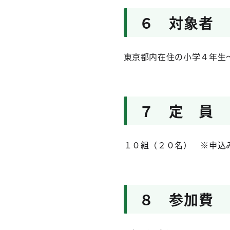
６ 対象者
東京都内在住の小学４年生
７ 定 員
１０組（２０名） ※申込
８ 参加費