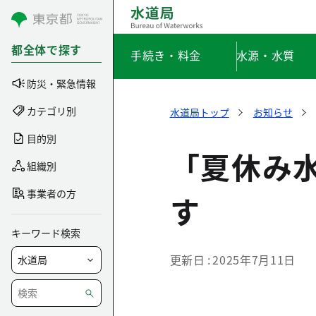
コンテンツにスキップ
都全体で探す
手続き・料金
水源・水質
防災・緊急情報
カテゴリ別
水道局トップ
お知らせ
目的別
「夏休み
組織別
事業者の方
す
キーワード検索
更新日
2025年7月11日