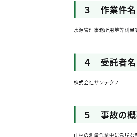
３ 作業件名
水源管理事務所用地等測量
４ 受託者名
株式会社サンテクノ
５ 事故の概
山林の測量作業中に急峻な