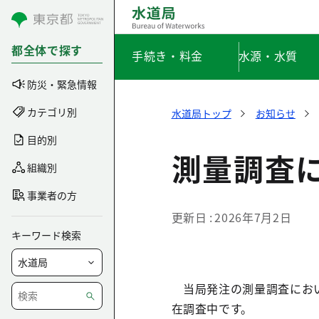
コンテンツにスキップ
都全体で探す
手続き・料金
水源・水質
防災・緊急情報
カテゴリ別
水道局トップ
お知らせ
目的別
測量調査
組織別
事業者の方
更新日
2026年7月2日
キーワード検索
当局発注の測量調査におい
在調査中です。