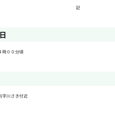
記
日
４時００分頃
内字川さき付近