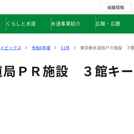
組織情報
くらしと水道
水道事業紹介
広報・広聴
トピックス
令和6年度
11月
東京都水道局ＰＲ施設 ３
道局ＰＲ施設 ３館キー
！