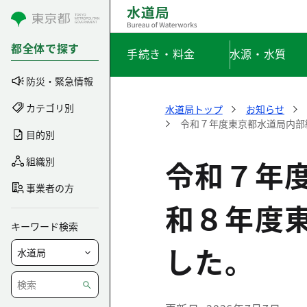
コンテンツにスキップ
都全体で探す
手続き・料金
水源・水質
防災・緊急情報
カテゴリ別
水道局トップ
お知らせ
令和７年度東京都水道局内部
目的別
令和７年
組織別
事業者の方
和８年度
キーワード検索
した。