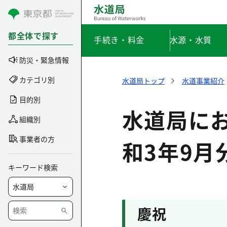
コンテンツにスキップ
都全体で探す
手続き・料金
水源・水質
防災・緊急情報
カテゴリ別
水道局トップ
水道事業紹介
目的別
水道局に
組織別
事業者の方
和3年9月
キーワード検索
慶祝