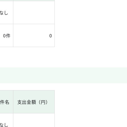
なし
0件
0
出件名
支出金額（円）
なし