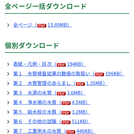
全ページ一括ダウンロード
全ページ
（
15.89MB）
個別ダウンロード
表紙・凡例・目次
（
194KB）
第１ 水質検査結果の数値の取扱い
（
196KB）
第２ 水質管理のあらまし
（
1.35MB）
第３ 水源の水質
（
3.6MB）
第４ 浄水場の水質
（
4.5MB）
第５ 給水栓の水質
（
3.2MB）
第６ その他の試験
（
511KB）
第７ 工業用水の水質
（
446KB）