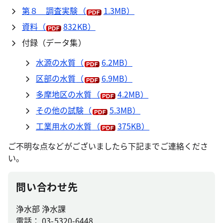
第８ 調査実験
（
1.3MB）
資料
（
832KB）
付録（データ集）
水源の水質
（
6.2MB）
区部の水質
（
6.9MB）
多摩地区の水質
（
4.2MB）
その他の試験
（
5.3MB）
工業用水の水質
（
375KB）
ご不明な点などがございましたら下記までご連絡くださ
い。
問い合わせ先
浄水部 浄水課
電話： 03-5320-6448