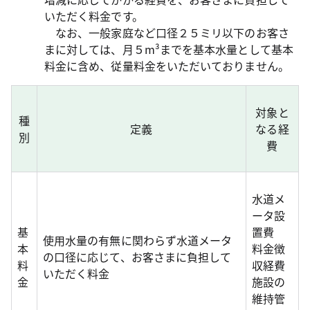
いただく料金です。
なお、一般家庭など口径２５ミリ以下のお客さ
まに対しては、月５m³までを基本水量として基本
料金に含め、従量料金をいただいておりません。
対象と
種
定義
なる経
別
費
水道メ
ータ設
基
置費
使用水量の有無に関わらず水道メータ
本
料金徴
の口径に応じて、お客さまに負担して
料
収経費
いただく料金
金
施設の
維持管