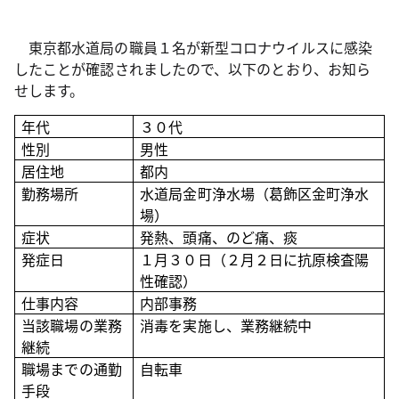
東京都水道局の職員１名が新型コロナウイルスに感染
したことが確認されましたので、以下のとおり、お知ら
せします。
年代
３０
代
性別
男性
居住地
都内
勤務場所
水道局金町浄水場（葛飾区金町浄水
場）
症状
発熱、頭痛、のど痛、痰
発症日
１月３０日（２月２日に抗原検査陽
性確認）
仕事内容
内部事務
当該職場の業務
消毒を実施し、業務継続中
継続
職場までの通勤
自転車
手段