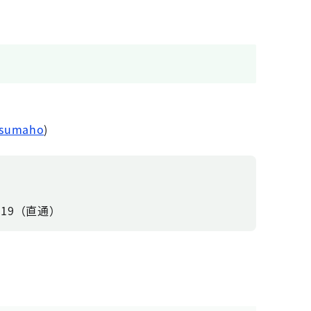
o#sumaho
)
6319（直通）