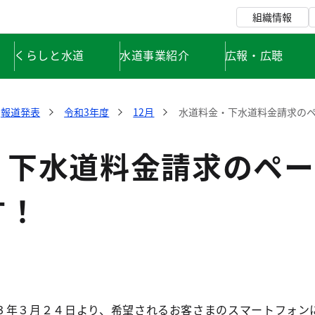
組織情報
くらしと水道
水道事業紹介
広報・広聴
報道発表
令和3年度
12月
水道料金・下水道料金請求の
・下水道料金請求のペー
す！
年３月２４日より、希望されるお客さまのスマートフォン