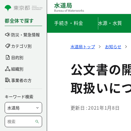
コンテンツにスキップ
都全体で探す
手続き・料金
水源・水質
防災・緊急情報
カテゴリ別
水道局トップ
お知らせ
目的別
公文書の
組織別
事業者の方
取扱いに
キーワード検索
更新日
2021年1月8日