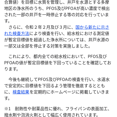
合算値）を目標に水質を管理し、井戸を水源とする多摩
地区の浄水所のうち、PFOS及びPFOAが高い濃度で検出
された一部の井戸を一時停止する等の対応を行っていま
す。
さらに、令和２年２月及び３月に、
国から新たに示さ
れた検査方法
により検査を行い、給水栓における測定値
が暫定目標値を超過した浄水所については、井戸水源の
一部又は全部を停止する対策を実施しました。
これにより、都内全ての給水栓において、PFOS及び
PFOAの値が暫定目標値を下回っていることを確認してお
ります。
今後も継続してPFOS及びPFOAの検査を行い、水道水
で安定的に目標値を下回るよう管理を徹底するととも
に、
検査結果
を定期的にホームページに掲載していきま
す。
※1 耐熱性や耐薬品性に優れ、フライパンの表面加工、
撥水剤や泡消火剤として幅広く使用されています。