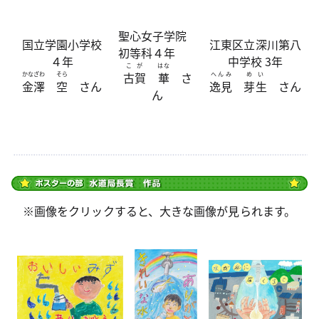
聖心女子学院
国立学園小学校
江東区立深川第八
初等科４年
４年
中学校 3年
こが
はな
古賀
華
さ
かなざわ
そら
へんみ
めい
金澤
空
さん
逸見
芽生
さん
ん
※画像をクリックすると、大きな画像が見られます。