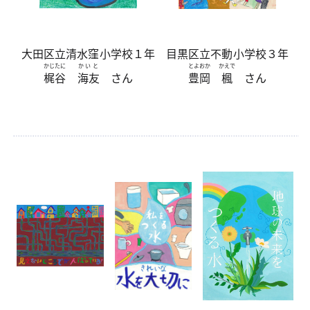
大田区立清水窪小学校１年
目黒区立不動小学校３年
かじたに
かいと
とよおか
かえで
梶谷
海友
さん
豊岡
楓
さん