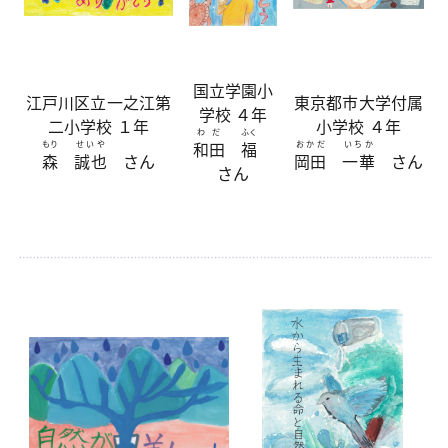
国立学園小
江戸川区立一之江第
東京都市大学付属
学校 ４年
二小学校 １年
小学校 ４年
わだ
ふく
和田
福
もり
せいや
おかだ
いちか
森
誠也
さん
岡田
一華
さん
さん