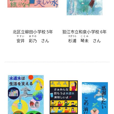
北区立柳田小学校 5年
狛江市立和泉小学校 6年
やすい
あやの
すぎうら
ことみ
安井
彩乃
さん
杉浦
琴未
さん