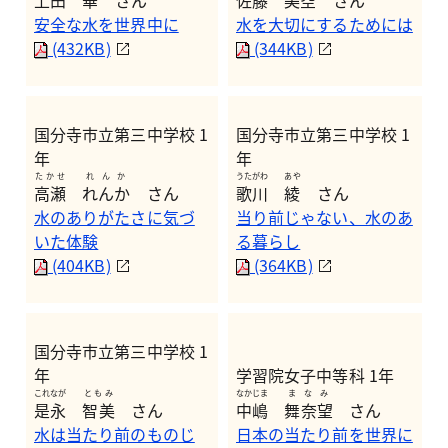
安全な水を世界中に
水を大切にするためには
(432KB)
(344KB)
国分寺市立第三中学校 1
国分寺市立第三中学校 1
年
年
たかせ
れんか
うたがわ
あや
高瀬
れんか
さん
歌川
綾
さん
水のありがたさに気づ
当り前じゃない、水のあ
いた体験
る暮らし
(404KB)
(364KB)
国分寺市立第三中学校 1
年
学習院女子中等科 1年
これなが
ともみ
なかじま
まなみ
是永
智美
さん
中嶋
舞奈望
さん
水は当たり前のものじ
日本の当たり前を世界に