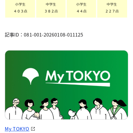
記事ID：081-001-20260108-011125
My TOKYO