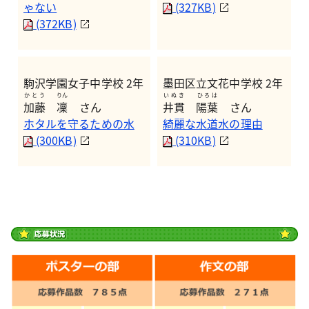
ゃない
(327KB)
(372KB)
駒沢学園女子中学校 2年
墨田区立文花中学校 2年
かとう
りん
いぬき
ひろは
加藤
凜
さん
井貫
陽葉
さん
ホタルを守るための水
綺麗な水道水の理由
(300KB)
(310KB)