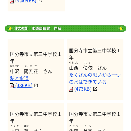
(3,409KB)
国分寺市立第三中学校 1
国分寺市立第三中学校 1
年
年
やまにし
れい
山西
伶依
さん
なかざわ
ひのか
中沢
陽乃花
さん
たくさんの思いから一つ
私と水道
の水はできている
(386KB)
(473KB)
国分寺市立第三中学校 1
国分寺市立第三中学校 1
年
年
うえだ
はな
さとう
そら
上田
華
さん
佐藤
美空
さん