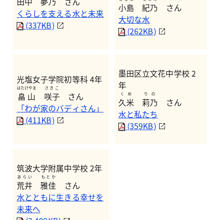
田中
夢乃
さん
小島
紀乃
さん
くらしを支える水と未来
大切な水
(337KB)
(262KB)
墨田区立文花中学校 2
光塩女子学院初等科 4年
年
はたけやま
さきこ
畠山
咲子
さん
くめ
りの
久米
莉乃
さん
「わが家のバディさん」
水と私たち
(411KB)
(359KB)
筑波大学附属中学校 2年
あらい
もとか
荒井
雅佳
さん
水とともに生きる幸せを
未来へ