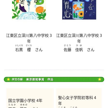
江東区立深川第八中学校 3
江東区立深川第八中学校 3
年
年
いしぐろ
さくら
さとう
かほ
石黒
櫻
さん
佐藤
佳帆
さん
聖心女子学院初等科 4
国立学園小学校 4年
年
たなか
ゆめの
こじま
ことの