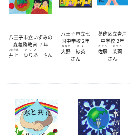
八王子市立七
葛飾区立青戸
八王子市立いずみの
国中学校 2年
中学校 2年
森義務教育 ７年
おおの
さえ
さとう
まつり
大野
紗英
佐藤
茉莉
いのうえ
ゆりあ
井上
ゆりあ
さん
さん
さん