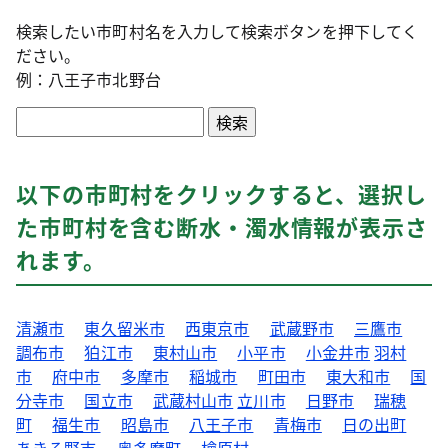
検索したい市町村名を入力して検索ボタンを押下してく
ださい。
例：八王子市北野台
以下の
市町村をクリックすると、選択し
た市町村を含む断水・濁水情報が表示さ
れます。
清瀬市
東久留米市
西東京市
武蔵野市
三鷹市
調布市
狛江市
東村山市
小平市
小金井市
羽村
市
府中市
多摩市
稲城市
町田市
東大和市
国
分寺市
国立市
武蔵村山市
立川市
日野市
瑞穂
町
福生市
昭島市
八王子市
青梅市
日の出町