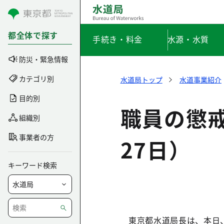
コンテンツにスキップ
都全体で探す
手続き・料金
水源・水質
防災・緊急情報
カテゴリ別
水道局トップ
水道事業紹介
目的別
職員の懲
組織別
事業者の方
27日）
キーワード検索
東京都水道局長は、本日、