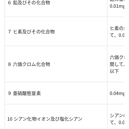
６ 鉛及びその化合物
0.01mg
ヒ素の量
７ ヒ素及びその化合物
て、0.0
六価クロ
８ 六価クロム化合物
関して、0
以下
９ 亜硝酸態窒素
0.04mg
シアンの
10 シアン化物イオン及び塩化シアン
て、0.0