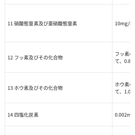
11 硝酸態窒素及び亜硝酸態窒素
10mg/
フッ素の
12 フッ素及びその化合物
て、0.8
ホウ素の
13 ホウ素及びその化合物
て、1.0
14 四塩化炭素
0.002m