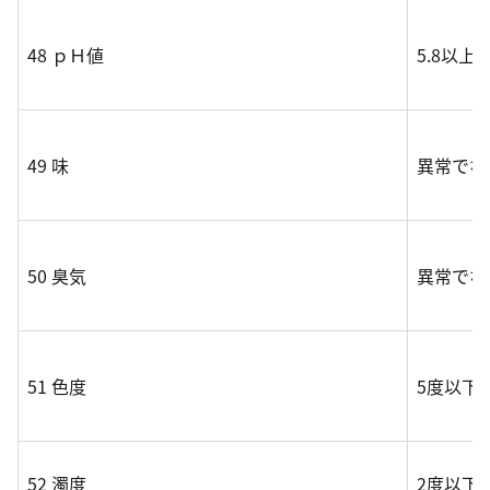
48 ｐＨ値
5.8以上8
49 味
異常でな
50 臭気
異常でな
51 色度
5度以下
52 濁度
2度以下