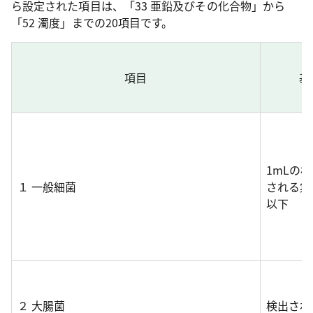
ら設定された項目は、「33 亜鉛及びその化合物」から
「52 濁度」までの20項目です。
項目
基
1mLの
１ 一般細菌
される集
以下
２ 大腸菌
検出され