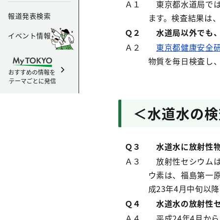
Ａ１
東京都水道局では
報道発表検索
ます。検査結果は
Ｑ２
水道局以外でも、
イベント情報
Ａ２
東京都健康安全
物質を毎日検査し
おすすめの情報を
テーマごとに発信
＜水道水の検
Ｑ３
水道水に放射性物
Ａ３
放射性セシウムは、
ウ素は、福島第一
成23年4月中旬以
Ｑ４
水道水の放射性セシ
Ａ４
平成24年4月から