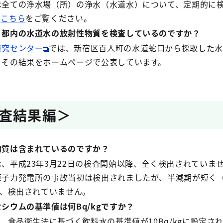
全ての浄水場（所）の浄水（水道水）について、定期的に
、
こちら
をご覧ください。
都内の水道水の放射性物質を検査しているのですか？
研究センター
では、新宿区百人町の水道蛇口から採取した水
、その結果をホームページで公表しています。
査結果編＞
質は含まれているのですか？
平成23年3月22日の検査開始以降、全く検出されていま
原子力発電所の事故当初は検出されましたが、半減期が短く（
降、検出されていません。
ウムの基準値は何Bq/kgですか？
、食品衛生法に基づく飲料水の基準値が10Bq/kgに設定さ