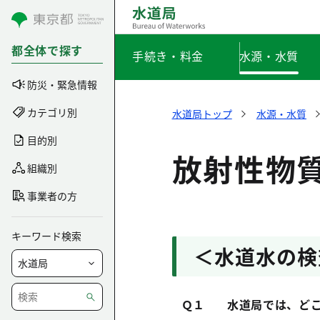
コンテンツにスキップ
都全体で探す
手続き・料金
水源・水質
防災・緊急情報
カテゴリ別
水道局トップ
水源・水質
目的別
放射性物
組織別
事業者の方
キーワード検索
＜水道水の検
Ｑ１
水道局では、どこ