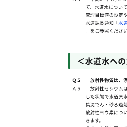
て、水道水について
管理目標値の設定や
水道課長通知「
水
」をご参照くださ
＜水道水への
Ｑ５
放射性物質は、浄
Ａ５
放射性セシウムは
した状態で水道原
集沈でん・砂ろ過
放射性ヨウ素につ
きます。