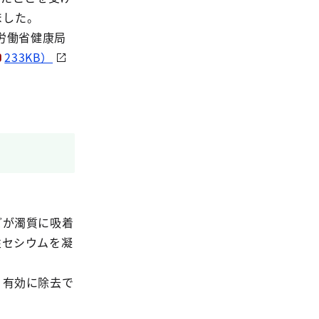
ました。
労働省健康局
233KB）
どが濁質に吸着
性セシウムを凝
、有効に除去で