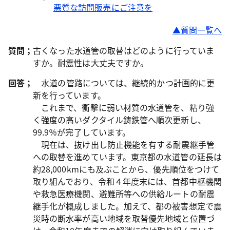
悪質な訪問販売にご注意を
▲質問一覧へ
質問；
古くなった水道管の取替はどのように行っていま
すか。耐震性は大丈夫ですか。
回答；
水道の管路については、継続的かつ計画的に更
新を行っています。
これまで、衝撃に弱い材質の水道管を、粘り強
く強度の高いダクタイル鋳鉄管へ順次更新し、
99.9％が完了しています。
現在は、抜け出し防止機能を有する耐震継手管
への取替を進めています。東京都の水道管の延長は
約28,000kmにも及ぶことから、優先順位をつけて
取り組んでおり、令和４年度末には、首都中枢機関
や救急医療機関、避難所等への供給ルートの耐震
継手化が概成しました。加えて、都の被害想定で震
災時の断水率が高い地域を取替優先地域と位置づ