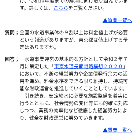
け、令和10年度までの解消に向け取り組んでいま
す。詳しくは、
こちら
をご覧ください。
▲質問一覧へ
質問；
全国の水道事業体の９割以上は料金値上げが必要
という報道がありますが、東京都は値上げする予
定はありますか。
回答；
水道事業運営の基本的な方針として令和２年７
月に策定した「
東京水道長期戦略構想２０２０
」
において、不断の経営努力や企業債発行余力の活
用を進め、料金水準をできる限り維持し、持続可
能な財政運営を推進していくこととしています。
引き続き、安定給水に必要な施設整備を着実に
行うとともに、社会情勢の変化等にも的確に対応
しつつ、業務の効率化など徹底した経営努力によ
り、健全な財政運営に努めていきます。
▲質問一覧へ