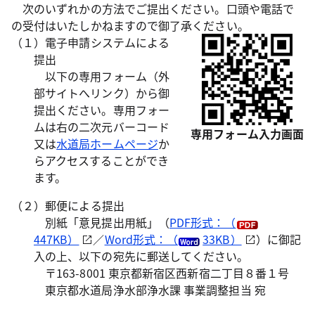
次のいずれかの方法でご提出ください。口頭や電話で
の受付はいたしかねますので御了承ください。
（１）電子申請システムによる
提出
以下の専用フォーム（外
部サイトへリンク）から御
提出ください。専用フォー
ムは右の二次元バーコード
専用フォーム入力画面
又は
水道局ホームページ
か
らアクセスすることができ
ます。
（２）郵便による提出
別紙「意見提出用紙」（
PDF形式：（
447KB）
／
Word形式：（
33KB）
）に御記
入の上、以下の宛先に郵送してください。
〒163-8001 東京都新宿区西新宿二丁目８番１号
東京都水道局浄水部浄水課 事業調整担当 宛