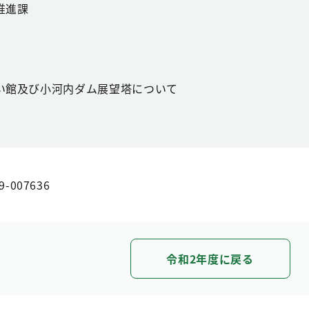
推進課
い館及び小河内ダム展望塔について
9-007636
令和2年度に戻る