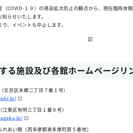
（COVID-１９）の感染拡大防止の観点から、現在臨時休
お知らせいたします。
り、イベントも中止します。
記
する施設及び各館ホームページリ
（文京区本郷二丁目７番１号）
shi.jp/
（江東区有明三丁目１番８号）
agaku.jp/
れあい館（西多摩郡奥多摩町原５番地）