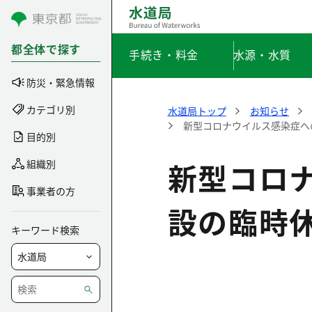
コンテンツにスキップ
都全体で探す
手続き・料金
水源・水質
防災・緊急情報
カテゴリ別
水道局トップ
お知らせ
新型コロナウイルス感染症へ
目的別
新型コロ
組織別
事業者の方
設の臨時
キーワード検索