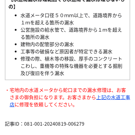
の】
水道メータ口径５０ｍｍ以上で、道路境界から
１ｍを超える箇所の漏水
公営施設の給水管で、道路境界から１ｍを超え
る箇所の漏水
建物内の配管部分の漏水
工事等の破損など原因者が特定できる漏水
修理の際、植木等の移設、厚手のコンクリート
こわし、重機等の特殊な機器を必要とする掘削
及び復旧を伴う漏水
・宅地内の水道メータから蛇口までの漏水修理は、お客
さまの御負担になります。お客さまから
上記の水道工事
店
に修理を依頼してください。
記事ID：081-001-20240819-006279