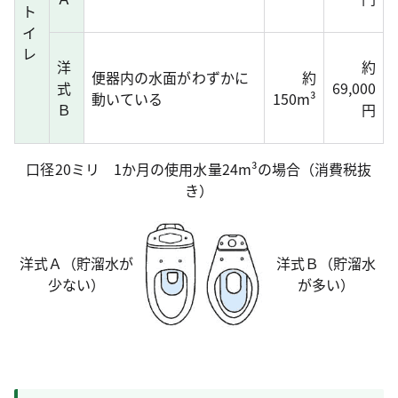
ト
イ
レ
洋
約
便器内の水面がわずかに
約
式
69,000
動いている
150m³
Ｂ
円
口径20ミリ 1か月の使用水量24m³の場合（消費税抜
き）
洋式Ａ（貯溜水が
洋式Ｂ（貯溜水
少ない）
が多い）