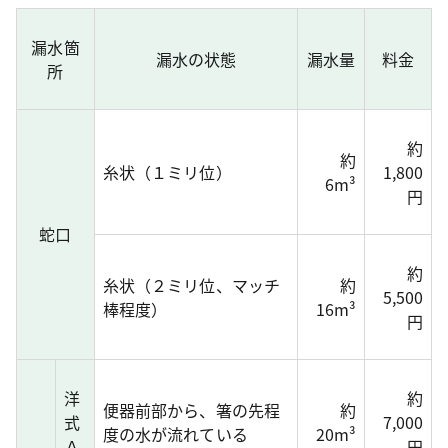
漏水箇
漏水の状態
漏水量
料金
所
約
約
糸状（１ミリ位）
1,800
6m³
円
蛇口
約
糸状（２ミリ位、マッチ
約
5,500
棒程度）
16m³
円
洋
約
便器前部から、箸の先程
約
式
7,000
度の水が流れている
20m³
Ａ
円