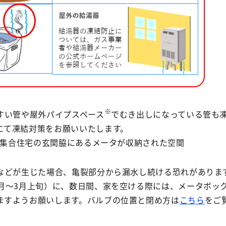
※
すい管や屋外パイプスペース
でむき出しになっている管も
にて凍結対策をお願いいたします。
･集合住宅の玄関脇にあるメータが収納された空間
などが生じた場合、亀裂部分から漏水し続ける恐れがありま
2月～3月上旬）に、数日間、家を空ける際には、メータボッ
ますようお願いします。バルブの位置と閉め方は
こちら
をご