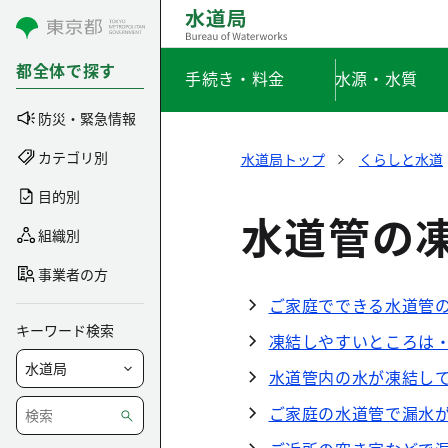
コンテンツにスキップ
都全体で探す
手続き・料金
水源・水質
防災・緊急情報
カテゴリ別
水道局トップ
くらしと水道
目的別
水道管の
組織別
事業者の方
ご家庭でできる水道管
キーワード検索
凍結しやすいところは
水道管内の水が凍結し
ご家庭の水道管で漏水