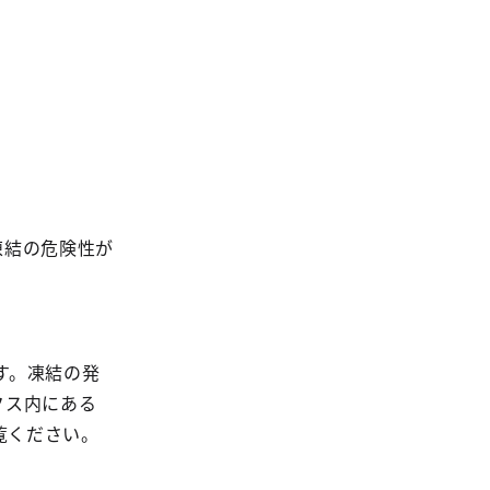
凍結の危険性が
す。凍結の発
クス内にある
覧ください。