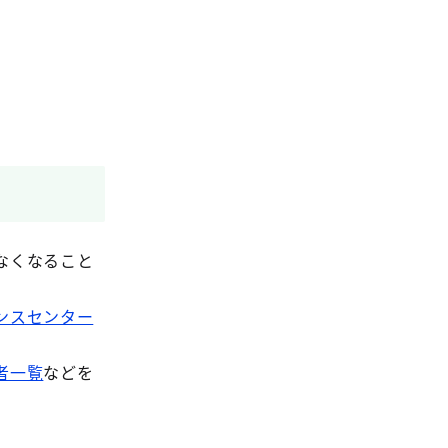
なくなること
ンスセンター
。
者一覧
などを