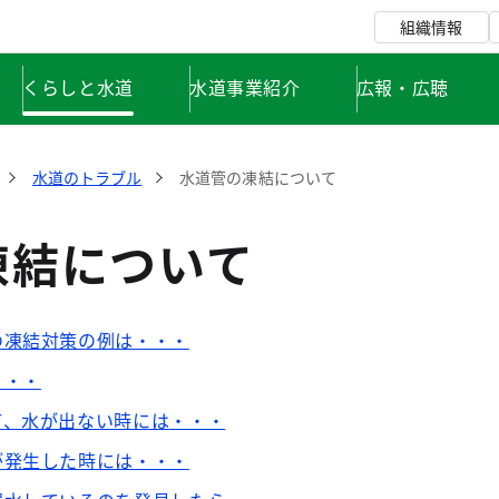
組織情報
くらしと水道
水道事業紹介
広報・広聴
水道のトラブル
水道管の凍結について
凍結について
の凍結対策の例は・・・
・・・
て、水が出ない時には・・・
が発生した時には・・・