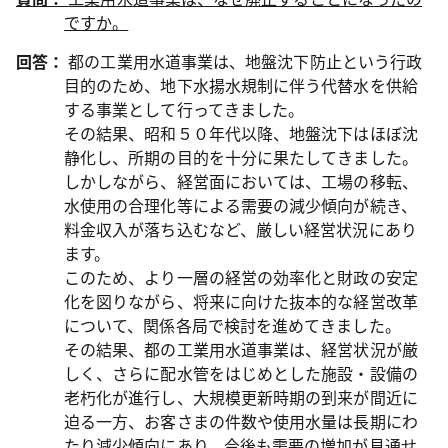
ですか。
回答：
都の工業用水道事業は、地盤沈下防止という行政
目的のため、地下水揚水規制に伴う代替水を供給
する事業として行ってきました。
その結果、昭和５０年代以降、地盤沈下はほぼ沈
静化し、所期の目的を十分に果たしてきました。
しかしながら、経営面においては、工場の移転、
水使用の合理化等による需要の減少傾向が続き、
料金収入が落ち込むなど、厳しい経営状況にあり
ます。
このため、より一層の経営の効率化と財政の安定
化を図りながら、将来に向けた抜本的な経営改革
について、関係各局で検討を進めてきました。
その結果、都の工業用水道事業は、経営状況が厳
しく、さらに配水管をはじめとした施設・設備の
老朽化が進行し、大規模更新時期の到来が間近に
迫る一方、お客さまの件数や使用水量は長期にわ
たり減少傾向にあり、今後も需要の増加が見通せ