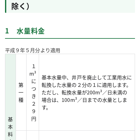
除く）
1 水量料金
平成９年５月分より適用
１
m³
基本水量中、井戸を廃止して工業用水に
に
第
転換した水量の２分の１に適用します。
つ
一
ただし、転換水量が200m³／日未満の
き
種
場合は、100m³／日までの水量としま
２
す。
９
円
基
本
料