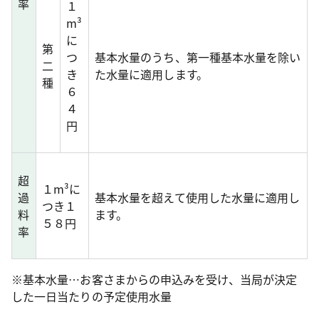
率
１
m³
に
第
つ
基本水量のうち、第一種基本水量を除い
二
き
た水量に適用します。
種
６
４
円
超
１m³に
過
基本水量を超えて使用した水量に適用し
つき１
料
ます。
５８円
率
※基本水量…お客さまからの申込みを受け、当局が決定
した一日当たりの予定使用水量