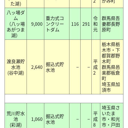
2
かみ町
た湖)
八ッ場ダ
ム
重力式コ
令
群馬県吾
（八ッ場
9,000
ンクリー
116
291
和
妻郡長野
あがつま
トダム
元
原町
湖）
栃木県栃
木市・下
都賀郡野
渡良瀬貯
平
木町
掘込式貯
水池
2,640
−
−
成
群馬県邑
水池
(谷中湖)
2
楽郡板倉
町
埼玉県加
須市
埼玉県さ
荒川貯水
平
いたま
掘込式貯
池
1,060
−
−
成
市・和光
水池
(彩湖)
8
市・戸田