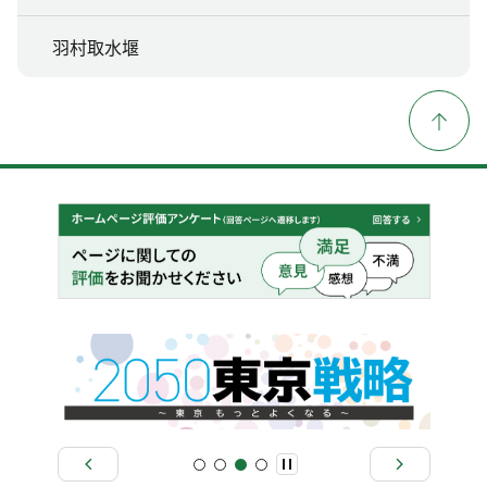
羽村取水堰