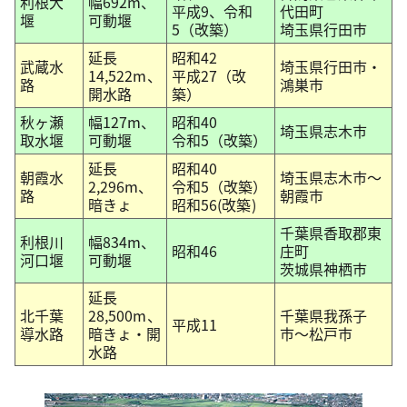
利根大
幅692m、
平成9、令和
代田町
堰
可動堰
5（改築）
埼玉県行田市
延長
昭和42
武蔵水
埼玉県行田市・
14,522m、
平成27（改
路
鴻巣市
開水路
築）
秋ヶ瀬
幅127m、
昭和40
埼玉県志木市
取水堰
可動堰
令和5（改築）
延長
昭和40
朝霞水
埼玉県志木市〜
2,296m、
令和5（改築）
路
朝霞市
暗きょ
昭和56(改築)
千葉県香取郡東
利根川
幅834m、
昭和46
庄町
河口堰
可動堰
茨城県神栖市
延長
北千葉
28,500m、
千葉県我孫子
平成11
導水路
暗きょ・開
市〜松戸市
水路