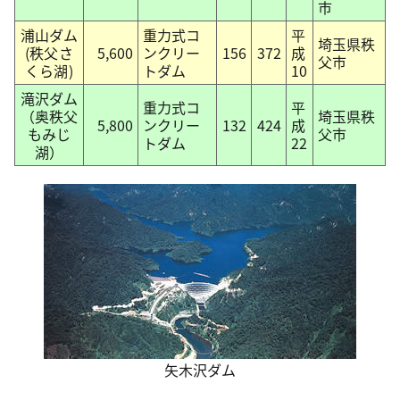
市
浦山ダム
重力式コ
平
埼玉県秩
(秩父さ
5,600
ンクリー
156
372
成
父市
くら湖)
トダム
10
滝沢ダム
重力式コ
平
（奥秩父
埼玉県秩
5,800
ンクリー
132
424
成
もみじ
父市
トダム
22
湖）
矢木沢ダム