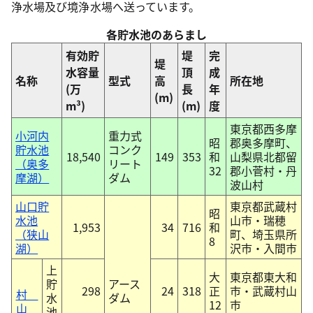
浄水場及び境浄水場へ送っています。
各貯水池のあらまし
有効貯
堤
完
堤
水容量
頂
成
名称
型式
高
所在地
(万
長
年
(m)
m³)
(m)
度
東京都西多摩
小河内
重力式
昭
郡奥多摩町、
貯水池
コンク
18,540
149
353
和
山梨県北都留
（奥多
リート
32
郡小菅村・丹
摩湖）
ダム
波山村
山口貯
東京都武蔵村
昭
水池
山市・瑞穂
1,953
34
716
和
（狭山
町、埼玉県所
8
湖）
沢市・入間市
上
大
東京都東大和
貯
アース
298
24
318
正
市・武蔵村山
村
水
ダム
12
市
山
池