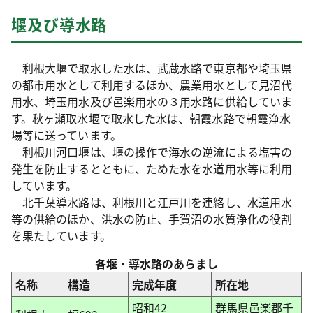
堰及び導水路
利根大堰で取水した水は、武蔵水路で東京都や埼玉県
の都市用水として利用するほか、農業用水として見沼代
用水、埼玉用水及び邑楽用水の３用水路に供給していま
す。秋ヶ瀬取水堰で取水した水は、朝霞水路で朝霞浄水
場等に送っています。
利根川河口堰は、堰の操作で海水の逆流による塩害の
発生を防止するとともに、ためた水を水道用水等に利用
しています。
北千葉導水路は、利根川と江戸川を連絡し、水道用水
等の供給のほか、洪水の防止、手賀沼の水質浄化の役割
を果たしています。
各堰・導水路のあらまし
名称
構造
完成年度
所在地
昭和42
群馬県邑楽郡千