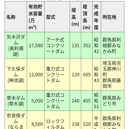
有効貯
堤
完
堤
水容量
頂
成
名称
型式
高
所在地
(万
長
年
(m)
m³)
(m)
度
矢木沢ダ
アーチ式
昭
群馬県利
ム
17,580
コンクリ
131
352
和
根郡みな
(奥利根
ートダム
42
かみ町
湖)
埼玉県児
下久保ダ
重力式コ
昭
玉郡神川
ム
12,000
ンクリー
129
605
和
町
(神流湖)
トダム
43
群馬県藤
岡市
重力式コ
昭
草木ダム
群馬県み
5,050
ンクリー
140
405
和
(草木湖)
どり市
トダム
51
奈良俣ダ
平
群馬県利
ム
ロックフ
8,500
158
520
成
根郡みな
(ならま
ィルダム