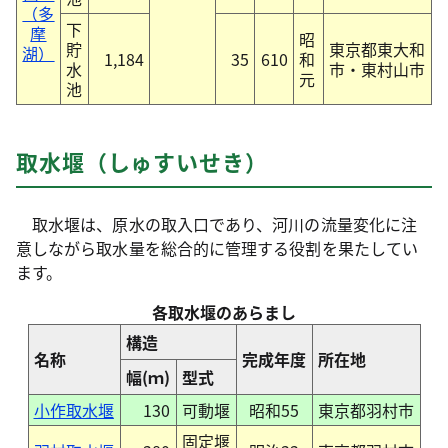
（多
下
摩
昭
貯
東京都東大和
湖）
1,184
35
610
和
水
市・東村山市
元
池
取水堰
（しゅすいせき）
取水堰は、原水の取入口であり、河川の流量変化に注
意しながら取水量を総合的に管理する役割を果たしてい
ます。
各取水堰のあらまし
構造
名称
完成年度
所在地
幅(ｍ)
型式
小作取水堰
130
可動堰
昭和55
東京都羽村市
固定堰