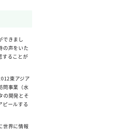
ができまし
待の声をいた
認することが
12東アジア
訪問事業（水
タの開発とそ
アピールする
に世界に情報