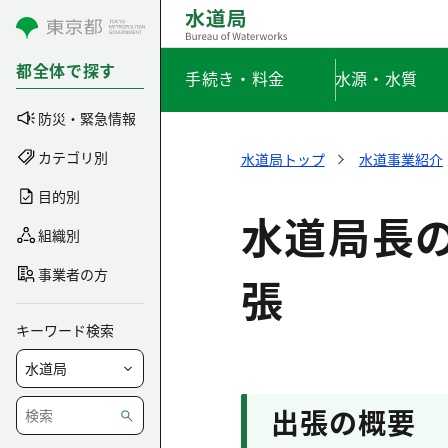
コンテンツにスキップ
都全体で探す
手続き・料金
水源・水質
防災・緊急情報
カテゴリ別
水道局トップ
水道事業紹介
目的別
水道局長
組織別
事業者の方
張
キーワード検索
出張の概要