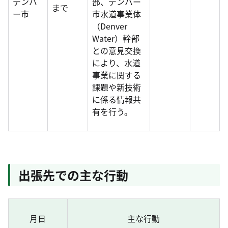
デンバ
部、デンバー
まで
ー市
市水道事業体
（Denver
Water）幹部
との意見交換
により、水道
事業に関する
課題や新技術
に係る情報共
有を行う。
出張先での主な行動
月日
主な行動