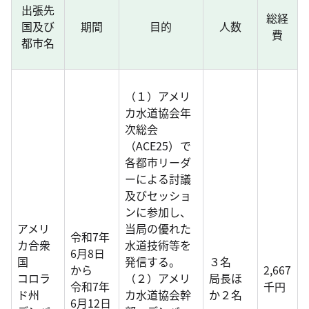
出張先
総経
国及び
期間
目的
人数
費
都市名
（１）アメリ
カ水道協会年
次総会
（ACE25）で
各都市リーダ
ーによる討議
及びセッショ
ンに参加し、
アメリ
当局の優れた
令和7年
カ合衆
水道技術等を
6月8日
国
発信する。
３名
から
2,667
コロラ
（２）アメリ
局長ほ
令和7年
千円
ド州
カ水道協会幹
か２名
6月12日