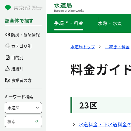
コンテンツにスキップ
都全体で探す
手続き・料金
水源・水質
防災・緊急情報
カテゴリ別
水道局トップ
手続き・料金
目的別
料金ガイ
組織別
事業者の方
キーワード検索
23区
水道料金・下水道料金