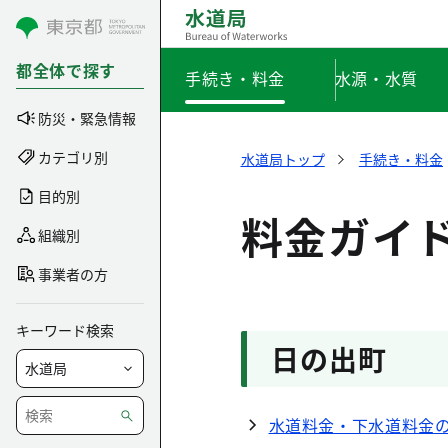
コンテンツにスキップ
都全体で探す
手続き・料金
水源・水質
防災・緊急情報
カテゴリ別
水道局トップ
手続き・料金
目的別
料金ガイ
組織別
事業者の方
キーワード検索
日の出町
水道料金・下水道料金