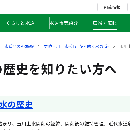
組織情報
くらしと水道
水道事業紹介
広報・広聴
水道局のPR施設
史跡玉川上水~江戸から紡ぐ水の道~
玉川
の歴史を知りたい方へ
水の歴史
始まり、玉川上水開削の経緯、開削後の維持管理、近代水道