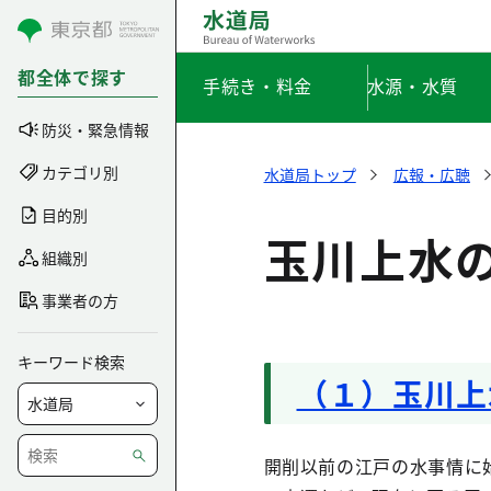
コンテンツにスキップ
都全体で探す
手続き・料金
水源・水質
防災・緊急情報
カテゴリ別
水道局トップ
広報・広聴
目的別
玉川上水
組織別
事業者の方
キーワード検索
（１）玉川上
開削以前の江戸の水事情に