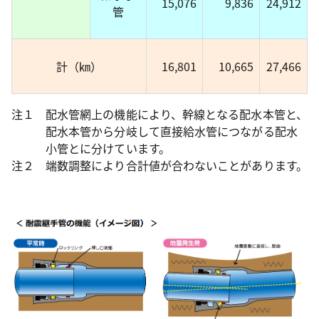
15,076
9,836
24,912
管
計（㎞）
16,801
10,665
27,466
注１
配水管網上の機能により、幹線となる配水本管と、
配水本管から分岐して直接給水管につながる配水
小管とに分けています。
注２
端数調整により合計値が合わないことがあります。