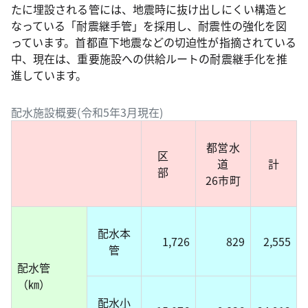
たに埋設される管には、地震時に抜け出しにくい構造と
なっている「耐震継手管」を採用し、耐震性の強化を図
っています。首都直下地震などの切迫性が指摘されている
中、現在は、重要施設への供給ルートの耐震継手化を推
進しています。
配水施設概要(令和5年3月現在)
都営水
区
道
計
部
26市町
配水本
1,726
829
2,555
管
配水管
（㎞）
配水小