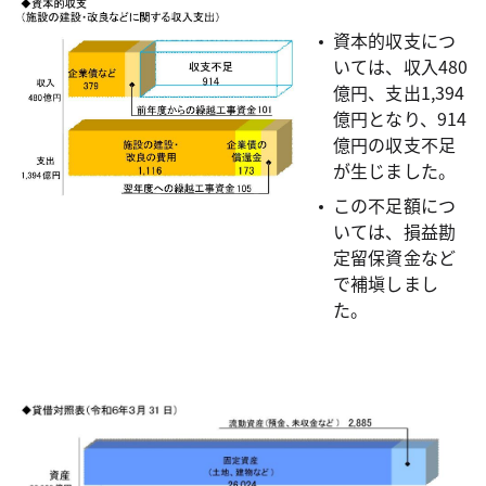
資本的収支につ
いては、収入480
億円、支出1,394
億円となり、914
億円の収支不足
が生じました。
この不足額につ
いては、損益勘
定留保資金など
で補塡しまし
た。