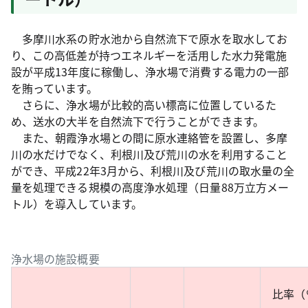
多摩川水系の貯水池から自然流下で原水を取水してお
り、この高低差が持つエネルギーを活用した水力発電施
設が平成13年度に稼働し、浄水場で消費する電力の一部
を賄っています。
さらに、浄水場が比較的高い標高に位置しているた
め、送水の大半を自然流下で行うことができます。
また、朝霞浄水場との間に原水連絡管を設置し、多摩
川の水だけでなく、利根川及び荒川の水を利用すること
ができ、平成22年3月から、利根川及び荒川の取水量の全
量を処理できる規模の高度浄水処理（日量88万立方メー
トル）を導入しています。
浄水場の施設概要
比率（