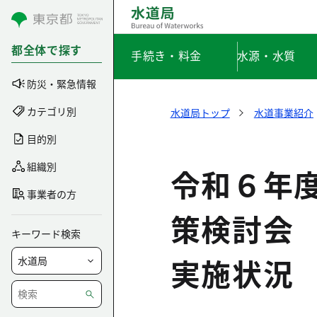
コンテンツにスキップ
都全体で探す
手続き・料金
水源・水質
防災・緊急情報
カテゴリ別
水道局トップ
水道事業紹介
目的別
組織別
令和６年
事業者の方
策検討会
キーワード検索
実施状況