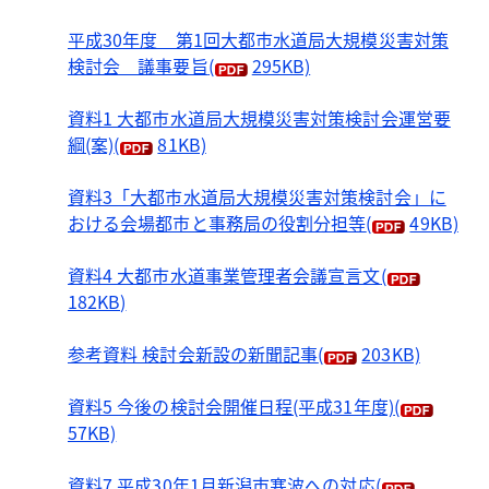
平成30年度 第1回大都市水道局大規模災害対策
検討会 議事要旨
(
295KB)
資料1 大都市水道局大規模災害対策検討会運営要
綱(案)
(
81KB)
資料3「大都市水道局大規模災害対策検討会」に
おける会場都市と事務局の役割分担等
(
49KB)
資料4 大都市水道事業管理者会議宣言文
(
182KB)
参考資料 検討会新設の新聞記事
(
203KB)
資料5 今後の検討会開催日程(平成31年度)
(
57KB)
資料7 平成30年1月新潟市寒波への対応
(