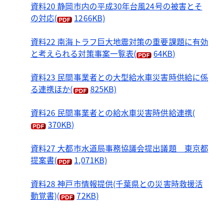
資料20 静岡市内の平成30年台風24号の被害とそ
の対応
(
1266KB)
資料22 南海トラフ巨大地震対策の重要課題に有効
と考えられる対策事案一覧表
(
64KB)
資料23 民間事業者との大型給水車災害時供給に係
る連携ほか
(
825KB)
資料26 民間事業者との給水車災害時供給連携
(
370KB)
資料27 大都市水道局事務協議会提出議題 東京都
提案書
(
1,071KB)
資料28 神戸市情報提供(千葉県との災害時救援活
動覚書)
(
72KB)