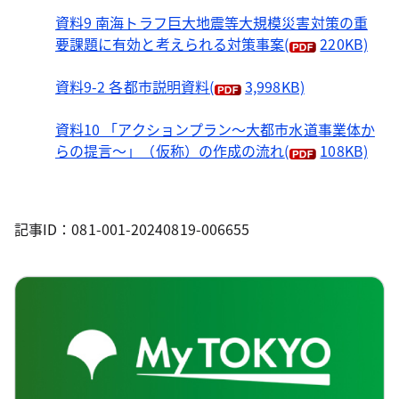
資料9 南海トラフ巨大地震等大規模災害対策の重
要課題に有効と考えられる対策事案
(
220KB)
資料9-2 各都市説明資料
(
3,998KB)
資料10 「アクションプラン～大都市水道事業体か
らの提言～」（仮称）の作成の流れ
(
108KB)
記事ID：081-001-20240819-006655