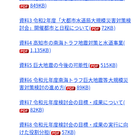
849KB)
資料3 令和2年度「大都市水道局大規模災害対策検
討会」開催都市と日程について
(
72KB)
資料4 高知市の南海トラフ地震対策と水道事業
(
1,135KB)
資料5 巨大地震の今後の可能性
(
515KB)
資料6 令和元年度南海トラフ巨大地震等大規模災
害対策検討の進め方
(
89KB)
資料7 令和元年度検討会の目標・成果について
(
82KB)
資料8 令和元年度検討会の目標・成果の実行に向
けた役割分担
(
57KB)