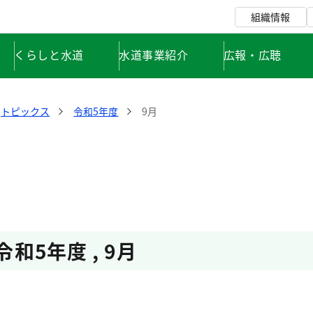
組織情報
くらしと水道
水道事業紹介
広報・広聴
トピックス
令和5年度
9月
令和5年度
,
9月