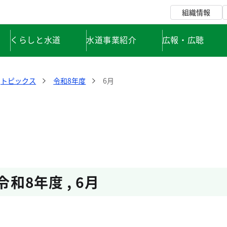
組織情報
くらしと水道
水道事業紹介
広報・広聴
トピックス
令和8年度
6月
令和8年度
,
6月