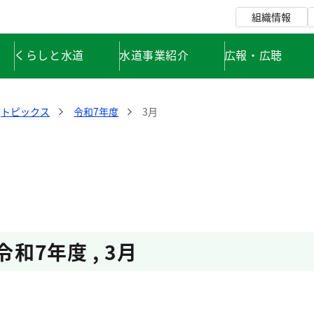
組織情報
くらしと水道
水道事業紹介
広報・広聴
トピックス
令和7年度
3月
令和7年度
,
3月