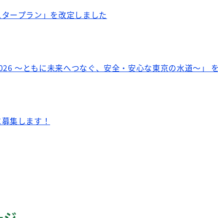
スタープラン」を改定しました
026 ～ともに未来へつなぐ、安全・安心な東京の水道～」 
に募集します！
ージ