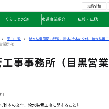
組織情報
くらしと水道
水道事業紹介
広報・広聴
窓口一覧
給水装置図面の閲覧、謄本/抄本の交付、給水装置
営業所内）
管工事事務所（目黒営業
す】
本/抄本の交付、給水装置工事に関すること》