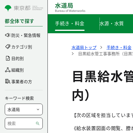
コンテンツにスキップ
都全体で探す
手続き・料金
水源・水質
防災・緊急情報
カテゴリ別
水道局トップ
手続き・料金
目黒給水管工事事務所（目黒
目的別
目黒給水
組織別
事業者の方
内）
キーワード検索
【次の区域を担当していま
《給水装置図面の閲覧、謄