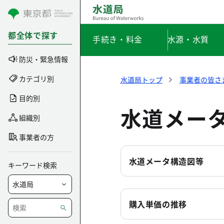
コンテンツにスキップ
都全体で探す
手続き・料金
水源・水質
防災・緊急情報
カテゴリ別
水道局トップ
事業者の皆さ
目的別
水道メー
組織別
事業者の方
水道メータ構造図等
キーワード検索
購入単価の推移