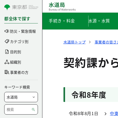
コンテンツにスキップ
都全体で探す
手続き・料金
水源・水質
防災・緊急情報
カテゴリ別
水道局トップ
事業者の皆さ
目的別
契約課か
組織別
事業者の方
キーワード検索
令和8年度
令和8年8月1日
中