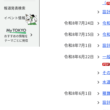
（
報道発表検索
設
イベント情報
令和8年7月24日
令
令和8年7月15日
令
おすすめの情報を
テーマごとに発信
令和8年7月1日
設
令和8年6月22日
一
そ
水
令和8年6月1日
積
設